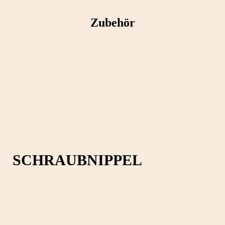
Zubehör
SCHRAUBNIPPEL
5,5x10mm/BohrØ2,0mm im
10er Set
Kategorien
Zubehör
,
Motorrad