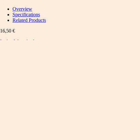
Overview
Specifications
Related Products
16,50
€
In den Warenkorb