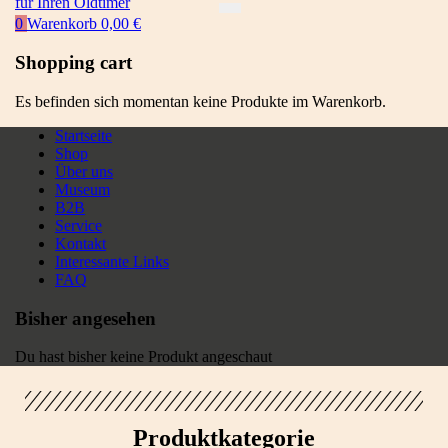
0
Warenkorb
0,00
€
Shopping cart
Es befinden sich momentan keine Produkte im Warenkorb.
Startseite
Shop
Über uns
Museum
B2B
Service
Kontakt
Interessante Links
FAQ
Bisher angesehen
Du hast bisher keine Produkt angeschaut
Produktkategorie