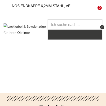
NOS ENDKAPPE 6,2MM STAHL, VERZINKT
0
0
STARTSEITE
SHOP
ÜBER UNS
MUSEUM
B2B
SERVICE
KONTAKT
INTERESSANTE LINKS
FAQ
Bisher angesehen